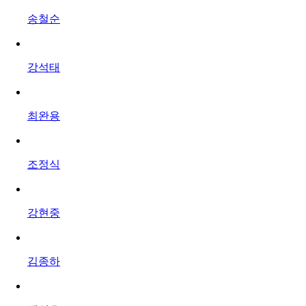
송철순
강석태
최완용
조정식
강현중
김종하