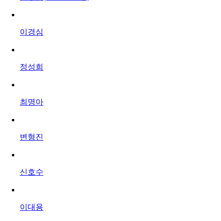
이경심
정성희
최명아
변형진
신호수
이대용