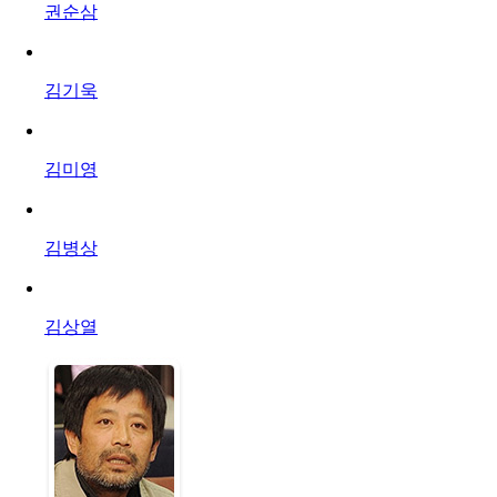
권순삼
김기욱
김미영
김병상
김상열