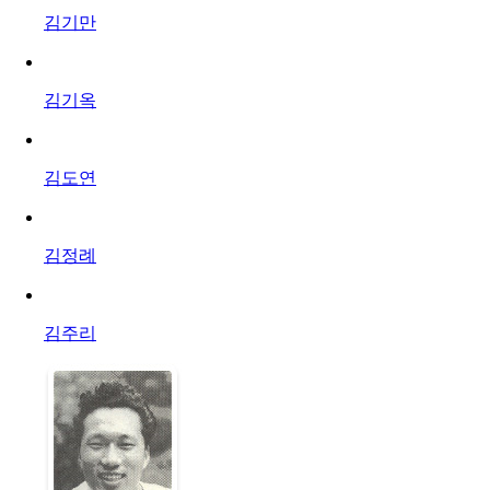
김기만
김기옥
김도연
김정례
김주리