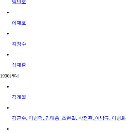
백인호
이재호
김장수
심재환
1990년대
김계월
김근수, 이병덕, 김태흥, 조현길, 박정관, 이남규, 이병화