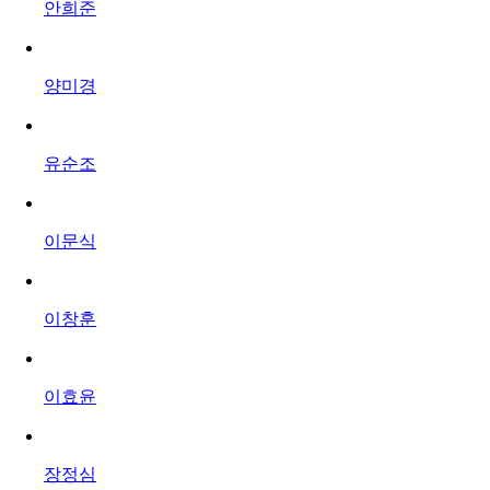
안희준
양미경
유순조
이문식
이창훈
이효윤
장정심