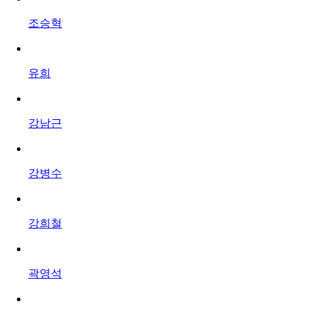
조승혁
유희
강남근
강병수
강희철
곽영석