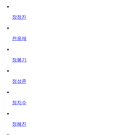
장정진
전응재
정봉기
정성준
정치수
정해진