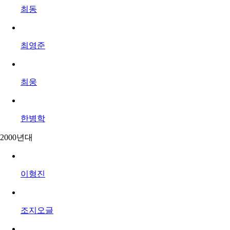
최동
최영준
최웅
한병학
2000년대
이형진
조지오글