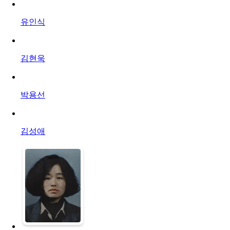
유인식
김현욱
박용선
김성애