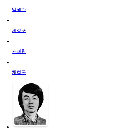
임혜란
제정구
조경천
채희돈