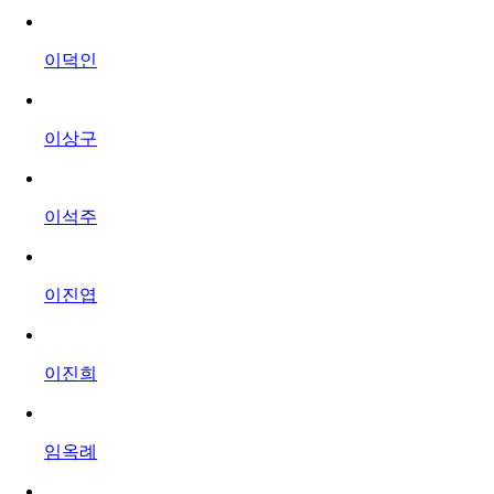
이덕인
이상구
이석주
이진엽
이진희
임옥례