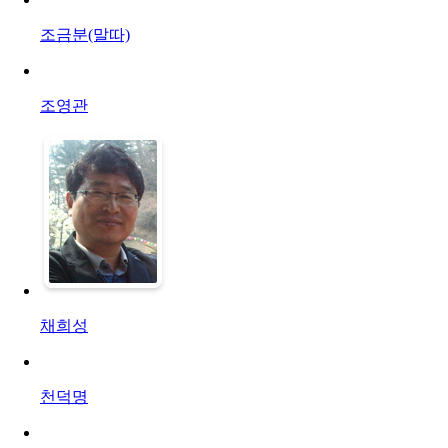
조금분(말따)
조영관
채희성
천덕명