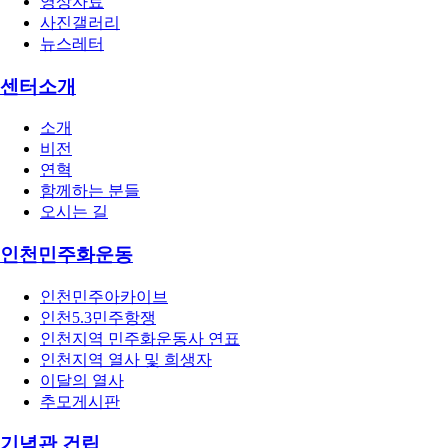
영상자료
사진갤러리
뉴스레터
센터소개
소개
비전
연혁
함께하는 분들
오시는 길
인천민주화운동
인천민주아카이브
인천5.3민주항쟁
인천지역 민주화운동사 연표
인천지역 열사 및 희생자
이달의 열사
추모게시판
기념관 건립