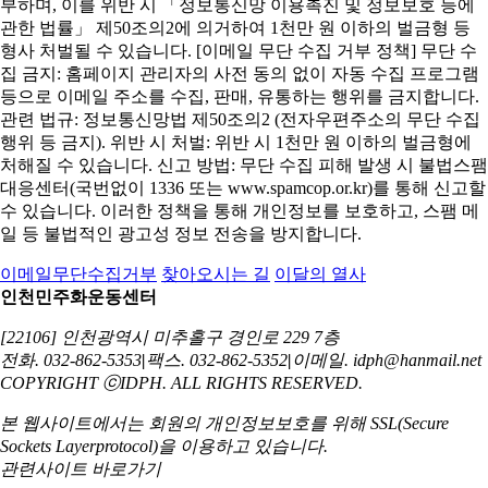
부하며, 이를 위반 시 「정보통신망 이용촉진 및 정보보호 등에
관한 법률」 제50조의2에 의거하여 1천만 원 이하의 벌금형 등
형사 처벌될 수 있습니다. [이메일 무단 수집 거부 정책] 무단 수
집 금지: 홈페이지 관리자의 사전 동의 없이 자동 수집 프로그램
등으로 이메일 주소를 수집, 판매, 유통하는 행위를 금지합니다.
관련 법규: 정보통신망법 제50조의2 (전자우편주소의 무단 수집
행위 등 금지). 위반 시 처벌: 위반 시 1천만 원 이하의 벌금형에
처해질 수 있습니다. 신고 방법: 무단 수집 피해 발생 시 불법스팸
대응센터(국번없이 1336 또는 www.spamcop.or.kr)를 통해 신고할
수 있습니다. 이러한 정책을 통해 개인정보를 보호하고, 스팸 메
일 등 불법적인 광고성 정보 전송을 방지합니다.
이메일무단수집거부
찾아오시는 길
이달의 열사
인천민주화운동센터
[22106] 인천광역시 미추홀구 경인로 229 7층
전화. 032-862-5353
|
팩스. 032-862-5352
|
이메일. idph@hanmail.net
COPYRIGHT ⓒIDPH. ALL RIGHTS RESERVED.
본 웹사이트에서는 회원의 개인정보보호를 위해
SSL(Secure
Sockets Layerprotocol)을 이용하고 있습니다.
관련사이트 바로가기