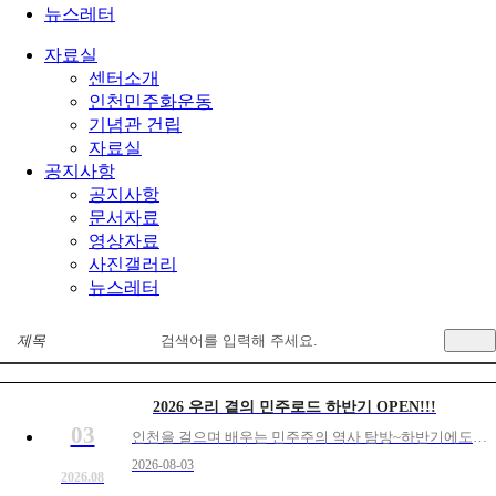
뉴스레터
자료실
센터소개
인천민주화운동
기념관 건립
자료실
공지사항
공지사항
문서자료
영상자료
사진갤러리
뉴스레터
제목
2026 우리 곁의 민주로드 하반기 OPEN!!!
03
인천을 걸으며 배우는 민주주의 역사 탐방~하반기에도 이어갑니다!!!신청링크 : https://forms.gle/8C6B7gvzWAjV5bem7
2026-08-03
2026.08