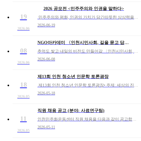
2026 공모전 <민주주의와 인권을 말하다>
19
민주주의와 평화, 인권의 가치가 담긴따뜻한 상상력을 기대하며 공모전을 개최합니다.✔️접수 기간2026.07.01(수) ~ 2026.09.01(화) 18시✔️응모 자격연령 및 제한 없음(*청소년은 19세 미만)✔️공모 주제민주주의, 평화, 인권의 가치가 담긴우
2026-06-19
2026.06
NGO아카데미 〈인천시민사회, 길을 묻고 답하다〉
08
추억도 쌓고 내일의 비전도 만들어갈 〈인천시민사회, 길을 묻고 답하다〉NGO아카데미에 함께해주세요!✔️운영일정- 1강: 7월 2일(목) 15시, 인천민주화운동센터- 2강∼5강: 7월 10일(금)∼11일(토), 임진각 및 연천군 두일리평화관광교육관✔️신청링크: https
2026-06-08
2026.06
제13회 인천 청소년 인문학 토론광장
18
제13회 인천 청소년 인문학 토론광장• 주제: 세상의 진실에 다가갈 수 있는가?• 신청 기한: 2026. 05. 27(수) ~ 06. 10(수)• 상세 안내: 첨부된 PDF파일, 웹자보 속 QR코드로 접속(네이버 렌즈 이용)
2026-05-18
2026.05
직원 채용 공고 (분야: 사료연구팀)
11
인천민주화운동센터 직원 채용을 다음과 같이 공고합니다.1. 채용분야 채용분야 인원 근무기간 업무 비고 연구팀장 1명 2026.06.01~ 1.
2026-05-11
2026.05