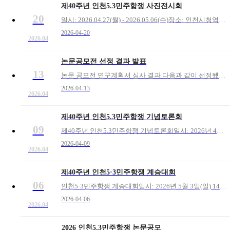
제40주년 인천5.3민주항쟁 사진전시회
20
일시: 2026.04.27(월) - 2026.05.06(수)장소: 인천시청역사
2026-04-20
2026.04
논문공모전 선정 결과 발표
13
논문 공모전 연구계획서 심사 결과 다음과 같이 선정됐음을 알립니다.1) 윤00, 인천 5.3민주항쟁과 진보정치 운동-노동자정치조직운동을 중심으로2) 이00, 인천5.3민주항쟁과 국가폭력- 선정되신 분에게 개별 통보 하겠습니다.
2026-04-13
2026.04
제40주년 인천5.3민주항쟁 기념토론회
09
제40주년 인천5.3민주항쟁 기념토론회일시: 2026년 4월 30일(목) 15:00장소: 주안영상미디어센터 8층
2026-04-09
2026.04
제40주년 인천5·3민주항쟁 계승대회
06
인천5·3민주항쟁 계승대회일시: 2026년 5월 3일(일) 14시 30분장소: 옛 시민회관쉼터(인천5·3민주항쟁 터)
2026-04-06
2026.04
2026 인천5.3민주항쟁 논문공모