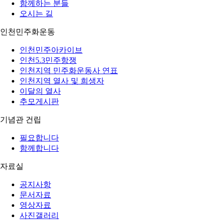
함께하는 분들
오시는 길
인천민주화운동
인천민주아카이브
인천5.3민주항쟁
인천지역 민주화운동사 연표
인천지역 열사 및 희생자
이달의 열사
추모게시판
기념관 건립
필요합니다
함께합니다
자료실
공지사항
문서자료
영상자료
사진갤러리