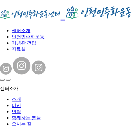
센터소개
인천민주화운동
기념관 건립
자료실
센터소개
소개
비전
연혁
함께하는 분들
오시는 길