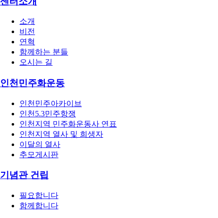
센터소개
소개
비전
연혁
함께하는 분들
오시는 길
인천민주화운동
인천민주아카이브
인천5.3민주항쟁
인천지역 민주화운동사 연표
인천지역 열사 및 희생자
이달의 열사
추모게시판
기념관 건립
필요합니다
함께합니다