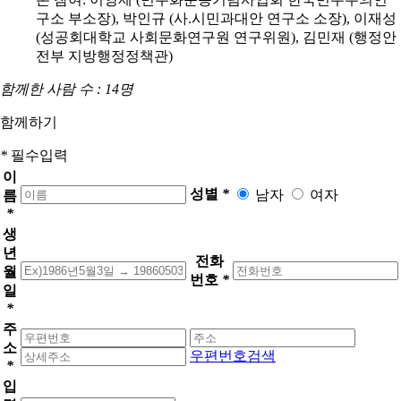
구소 부소장), 박인규 (사.시민과대안 연구소 소장), 이재성
(성공회대학교 사회문화연구원 연구위원), 김민재 (행정안
전부 지방행정정책관)
함께한 사람 수 : 14명
함께하기
*
필수입력
이
성별
*
남자
여자
름
*
생
년
전화
월
번호
*
일
*
주
소
우편번호검색
*
입